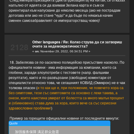
напълно от идеята си да взимам Зелана карта и съм се
ориентирал към напускане до няколко месеца (ако не пострадам
дотогава или ако не стане "чудо" и да бъде по някакъв начин
сменен самозабравилият се императорстващ човек)!
Other languages
/
Re: Колко струва да си затвориш
2128
очите за недемократичността?
«
on:
November 29, 2022, 06:34:51 PM »
18. Забелязва се по-засилено полицейско присъствие наоколо. По
официалните новини - има информация за компании, които са
глобени, заради злоупотреби с тестовете (напр. фалшиви
резултати), както и по-развързани (свободни) коментари от
специалисти относно това, че сегашният КОВИД (Омикрон) не е чак
толкова опасен (
и то как ще е, при положение, че повечето хора са
без симптоми, тези със симптомите са основно с леки такива, а
онези, които наистина умират от болестта са много малък процент
и (обикновено) става дума за хора, които вече са със сериозни
здравословни проблеми!
)
Пример за горещите официални новини от последните минути:
Quote
加强服务保障 满足群众急需