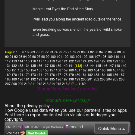
Maple Leaf Dyes the End of the Story
I will lead you along the ancient road outside the fence
Even breaking up was silent in the years of wild smoke
and grass.
Pages:
1
...
67
68
69
70
71
72
73
74
75
76
77
78
79
80
81
82
83
84
85
86
87
88
89
90
91
92
93
94
95
96
97
98
99
100
101
102
103
104
105
106
107
108
109
110
111
112
113
114
115
116
117
118
119
120
121
122
123
124
125
126
127
128
129
130
131
132
133
134
135
136
137
138
139
140
141
[
142
]
143
144
145
146
147
148
149
150
151
152
153
154
155
156
157
158
159
160
161
162
163
164
165
166
167
168
169
170
171
172
173
174
175
176
177
178
179
180
181
182
183
184
185
186
187
188
189
190
191
192
193
194
195
196
197
198
199
200
201
202
203
204
205
206
207
208
209
210
211
212
213
214
215
216
217
...
1189
Your ad here just for $1 per day!
- - -
Your ads here ($1/day)!
About the privacy policy
How Google uses data when you use our partners’ sites or apps
Post there to report content which violates or infringes your
copyright.
|
,
|
Terms and
Quick Menu
SMF 2.0.19
SMF © 2021
Simple Machines
Smf Destek
Policies