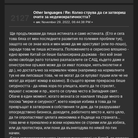
Other languages
/
Re: Колко струва да си затвориш
2127
очите за недемократичността?
«
on:
November 29, 2022, 06:44:38 PM »
Ще продължавам да пиша истината и само истината. (Ето и сега
това бяха от мен последните развития по големия проблем тук),
защото не се знае кога и мен може да ме арестуват (или по-лошо),
заради това че пиша истината. Положението е сериозно влошено -
едно време Китай си беше балансирана държава - без кой знае
колко свободи (като тотално разпасалите се САЩ, където даже и
огнестрелни оръжия може да си имат психари, непълнолетни и
др.), но достатъчно за нормален човек (например на нормалните
тук не им липсваше това, че не могат да си купуват пушки или че не
могат да играят комар в казино). В същото време прекрасна беше
сигурността - да няма хора по улицата, които да те стрелят,
мушкат с ножове и пр., което се случва често в Западния свят.
Обаче в един момент, когато везната се накланя твърде много в
посока "мерки и сигурност", което накрая избива в това да те
превръщат в затворник в собствения ти дом, да ти разрушават
опосредствено бизнеса, доходите, работното място и, като цяло,
да ти опропастяват цялата икономика и бъдеще на страната...
това вече е прекалено и всеки нормален се стреми или да избяга,
или да протестира, или поне да възнегодува по някой по-тих
начин.
След императоризацията (диктатуризацията) на Китай, се отказах