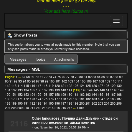
Your ad here just for $2 per day!
- - -
Your ads here ($2/day)!
Show Posts
This section allows you to view all posts made by this member. Note that you can
only see posts made in areas you currently have access to.
Messages
Topics
Attachments
Messages - MSL
Pages:
1
...
67
68
69
70
71
72
73
74
75
76
77
78
79
80
81
82
83
84
85
86
87
88
89
90
91
92
93
94
95
96
97
98
99
100
101
102
103
104
105
106
107
108
109
110
111
112
113
114
115
116
117
118
119
120
121
122
123
124
125
126
127
128
129
130
131
132
133
134
135
136
137
138
139
140
141
[
142
]
143
144
145
146
147
148
149
150
151
152
153
154
155
156
157
158
159
160
161
162
163
164
165
166
167
168
169
170
171
172
173
174
175
176
177
178
179
180
181
182
183
184
185
186
187
188
189
190
191
192
193
194
195
196
197
198
199
200
201
202
203
204
205
206
207
208
209
210
211
212
213
214
215
216
217
...
1189
Other languages
/
Почина Дзян Дзъмин - отиде си
2116
един прогресивен китайски политик
«
on:
November 30, 2022, 09:57:29 PM »