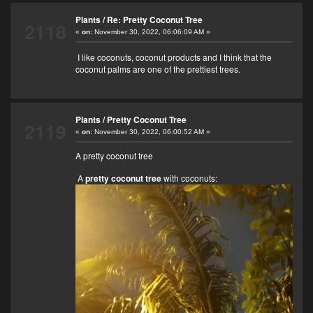
Plants
/
Re: Pretty Coconut Tree
2118
«
on:
November 30, 2022, 06:06:09 AM »
I like coconuts, coconut products and I think that the
coconut palms are one of the prettiest trees.
Plants
/
Pretty Coconut Tree
2119
«
on:
November 30, 2022, 06:00:52 AM »
A pretty coconut tree
A
pretty coconut tree
with coconuts: