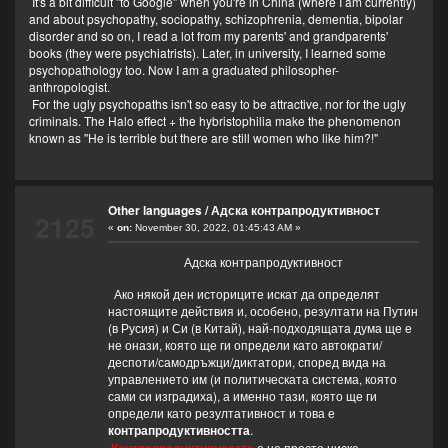
It's a bit difficult "to Google" when you're in China (where I am currently)
and about psychopathy, sociopathy, schizophrenia, dementia, bipolar
disorder and so on, I read a lot from my parents' and grandparents'
books (they were psychiatrists). Later, in university, I learned some
psychopathology too. Now I am a graduated philosopher-
anthropologist.
For the ugly psychopaths isn't so easy to be attractive, nor for the ugly
criminals. The Halo effect + the hybristophilia make the phenomenon
known as "He is terrible but there are still women who like him?!"
Other languages
/
Адска контрапродуктивност
2125
«
on:
November 30, 2022, 01:45:43 AM »
Адска контрапродуктивност
Ако някой ден историците искат да определят
настоящите действия и, особено, резултати на Путин
(в Русия) и Си (в Китай), най-подходящата дума ще е
не онази, която ще ги определи като автократи/
деспоти/самодръжци/диктатори, според вида на
управлението им (и политическата система, която
сами си изградиха), а именно тази, която ще ги
определи като резултативност и това е
контрапродуктивността
.
е не просто ниска