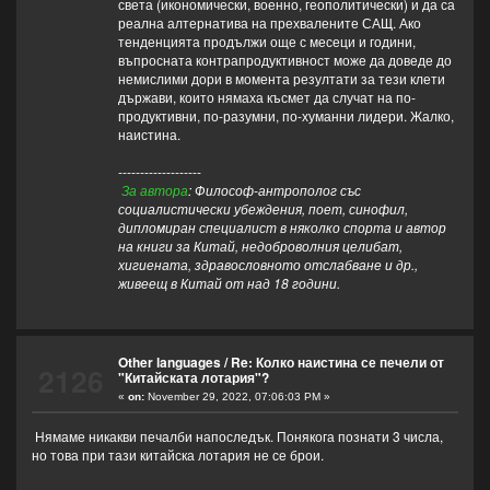
света (икономически, военно, геополитически) и да са
реална алтернатива на прехвалените САЩ. Ако
тенденцията продължи още с месеци и години,
въпросната контрапродуктивност може да доведе до
немислими дори в момента резултати за тези клети
държави, които нямаха късмет да случат на по-
продуктивни, по-разумни, по-хуманни лидери. Жалко,
наистина.
-------------------
За автора
: Философ-антрополог със
социалистически убеждения, поет, синофил,
дипломиран специалист в няколко спорта и автор
на книги за Китай, недоброволния целибат,
хигиената, здравословното отслабване и др.,
живеещ в Китай от над 18 години.
Other languages
/
Re: Колко наистина се печели от
2126
"Китайската лотария"?
«
on:
November 29, 2022, 07:06:03 PM »
Нямаме никакви печалби напоследък. Понякога познати 3 числа,
но това при тази китайска лотария не се брои.