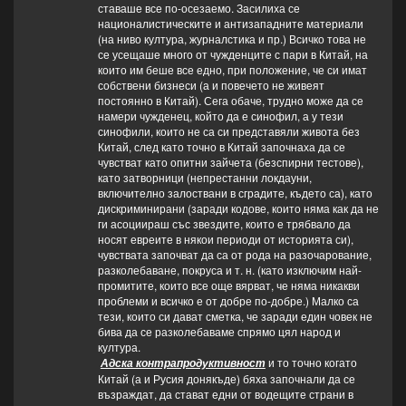
ставаше все по-осезаемо. Засилиха се
националистическите и антизападните материали
(на ниво култура, журналстика и пр.) Всичко това не
се усещаше много от чужденците с пари в Китай, на
които им беше все едно, при положение, че си имат
собствени бизнеси (а и повечето не живеят
постоянно в Китай). Сега обаче, трудно може да се
намери чужденец, който да е синофил, а у тези
синофили, които не са си представяли живота без
Китай, след като точно в Китай започнаха да се
чувстват като опитни зайчета (безспирни тестове),
като затворници (непрестанни локдауни,
включително залоствани в сградите, където са), като
дискриминирани (заради кодове, които няма как да не
ги асоциираш със звездите, които е трябвало да
носят евреите в някои периоди от историята си),
чувствата започват да са от рода на разочарование,
разколебаване, покруса и т. н. (като изключим най-
промитите, които все още вярват, че няма никакви
проблеми и всичко е от добре по-добре.) Малко са
тези, които си дават сметка, че заради един човек не
бива да се разколебаваме спрямо цял народ и
култура.
и то точно когато
Адска контрапродуктивност
Китай (а и Русия донякъде) бяха започнали да се
възраждат, да стават едни от водещите страни в