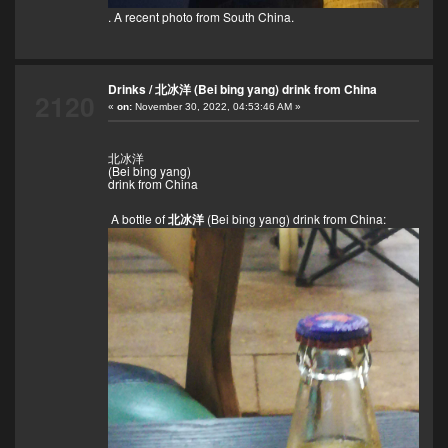
. A recent photo from South China.
Drinks
/
北冰洋 (Bei bing yang) drink from China
2120
«
on:
November 30, 2022, 04:53:46 AM »
北冰洋
(Bei bing yang)
drink from China
A bottle of
北冰洋
(Bei bing yang) drink from China: