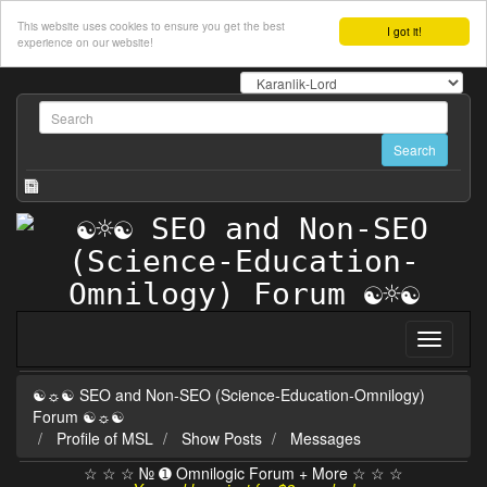
This website uses cookies to ensure you get the best
I got it!
experience on our website!
☯☼☯ SEO and Non-SEO (Science-Education-Omnilogy)
Forum ☯☼☯
Profile of MSL
Show Posts
Messages
☆ ☆ ☆ № ➊ Omnilogic Forum + More ☆ ☆ ☆