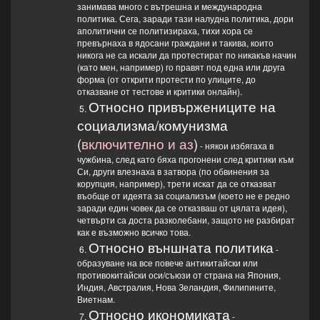
занимава много с вътрешна и международна
политика. Сега, заради тази налудна политика, дори
аполитични се политизираха, тихи хора се
превърнаха в ядосани граждани и такива, които
никога не са искали да протестират по никакъв начин
(като мен, например) го правят под една или друга
форма (от открити протести по улиците, до
отказване от тестове и критики онлайн).
Относно привържениците на
5.
социализма/комунизма
(
включително и аз
)
- някои избягаха в
чужбина, след като бяха прогонени след критики към
Си, други влезнаха в затвора (по обвинения за
корупция, например), трети искат да се отказват
въобще от идеята за социализъм (което не е редно
заради един човек да се отказваш от цялата идея),
четвърти са доста разколебани, защото не разбират
как е възможно всичко това.
Относно външната политика
6.
-
образуване на все повече антикитайски или
противокитайски оси/съюзи от страна на Япония,
Индия, Австралия, Нова Зеландия, Филипините,
Виетнам.
Относно икономиката
7.
-