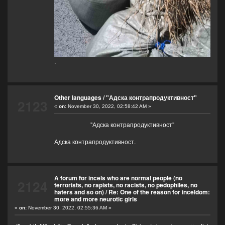
.
Other languages
/
"Адска контрапродуктивност"
2123
«
on:
November 30, 2022, 02:58:42 AM »
"Адска контрапродуктивност"
Адска контрапродуктивност
.
A forum for incels who are normal people (no
2124
terrorists, no rapists, no racists, no pedophiles, no
haters and so on)
/
Re: One of the reason for inceldom:
more and more neurotic girls
«
on:
November 30, 2022, 02:55:36 AM »