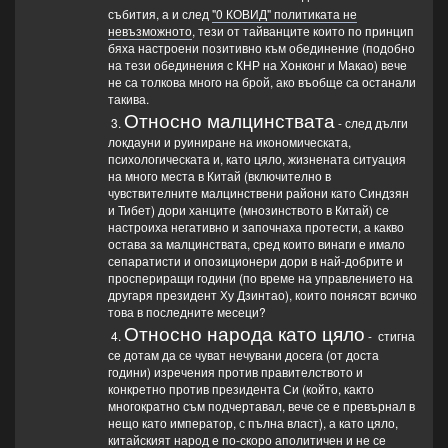
събития, а и след
"0 КОВИД" политиката не
невъзможното
, тези от тайванците които по принцип
бяха настроени позитивно към обединение (подобно
на тези обединения с КНР на Хонконг и Макао) вече
не са толкова много на брой, ако въобще са останали
такива.
Относно малцинствата
3.
- след дълги
локдауни и руиниране на икономическата,
психологическата и, като цяло, жизнената ситуация
на много места в Китай (включително в
чувствителните малцинствени райони като Синдзян
и Тибет) дори ханците (мнозинството в Китай) се
настроиха негативно и започнаха протести, а какво
остава за малцинствата, сред които винаги е имало
сепаратисти и опозиционери дори в най-добрите и
проспериращи години (по време на управлението на
другаря президент Ху Дзинтао), които понясят всичко
това в последните месеци?
Относно народа като цяло
4.
- стигна
се дотам да се чуват нечувани досега (от доста
години) изречения против правителството и
конкретно против президента Си (който, както
многократно съм подчертавал, вече се е превърнал в
нещо като император, с пълна власт), а като цяло,
китайският народ е по-скоро аполитичен и не се