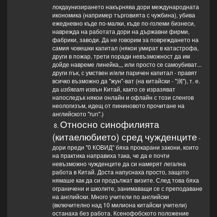
локдаунизирането накърнява дори международната
икономика (например търговията с чужбина), убива
ежедневно къде по-малки, къде по-големи бизнеси,
наврежда на работата дори на държавни фирми,
фабрики, заводи. Да не говорим за повреждането на
самия човешки капитал (някои умират в катастрофа,
други в пожар, трети поради невъзможност да им
дойде навреме линейка,,, или просто се самоубиват...
други пък, с умствен и/или паричен капитал - правят
всичко възможно да "жун"-ват (на китайски - "润"), т. е.
да
избягат
извън Китай, както се изразяват
напоследък някои онлайн и офлайн с този сленгов
неологизъм, идещ от пининовото прочитане на
английското "run".)
Относно синофилията
8.
(китаелюбието) сред чужденците
-
дори преди "0 КОВИД" бяха прокарани закони, които
на практика направиха така, че да е почти
невъзможно чужденците да си намерят легална
работа в Китай. Доста напуснаха просто, защото
нямаше как да си продължат визите. След това бяха
ограничени и школите, занимаващи се с преподаване
на английски. Много учители по английски
(включително над 10 милиона китайски учители)
останаха без работа. Ксенофобското положение