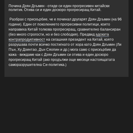
Почина Дзян Дзъмин - отиде си един прогресивен китайски
политик. Отива си и един доскоро прогресиращ Китай.
Разбрах с прискърбие, че е починал другарят Дзян Дзъмин (на 96
години). Един от поколението прогресивни политици, които
направиха Китай толкова прогресиращ, сравнително балансиран
(без много строгости, но и без слободия). Предвид
адската
контрапродуктивност
на сегашния президент на Китай, която
разрушава почти всичко постигнато от хора като Дзян Дзъмин (Ли
Пън, Ху Дзинтао, Дън Сяопин и др.) мога само с прискърбие да
кажа - виждаме как с Дзян Дзъмин си отива и един доскоро
прогресиращ Китай (ако продължи още месеци настоящатата
саморазрушителна Си-политика.)