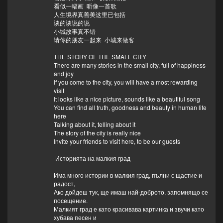
看似一幅画 听像一首歌
人生境界真善美这里已包括
谈的谈说的说
小城故事真不错
请你的朋友一起来 小城来做客
THE STORY OF THE SMALL CITY
There are many stories in the small city, full of happiness
and joy
If you come to the city, you will have a most rewarding
visit
It looks like a nice picture, sounds like a beautiful song
You can find all truth, goodness and beauty in human life
here
Talking about it, telling about it
The story of the city is really nice
Invite your friends to visit here, to be our guests
Историята на малкия град
Има много истории в малкия град, пълни с щастие и
радост,
Ако дойдеш тук, ще имаш най-доброто, запомнящо се
посещение.
Малкият град е като красивава картинка и звучи като
хубава песен и