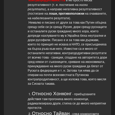
Контрапродуктивността
резултативност (т. е. постигане на
ниски
резултати
), а направо негативна резултативност
(постигане на
лоши, противоположни
на очакваните,
на набелязаните резултати).
Немалко е писано от други за това как Путин обърна
срещу себе си (и срещу Русия, дори срещу руснаците
и останалите руски граждани) много хора, които
допреди нахлуването му в Украйна бяха неутрални и
дори русофили. Писано е и за това как държави,
които по принцип не искаха в НАТО, се присъединиха
на бърза ръка към него. Известни са и много от
останалите негативни, контрапдодуктивни резултати
от всичко това - санкции, спадане на авторитета дори
сред някои от съюзниците, сриване на икономиката,
принуждаване на много руски граждани да бягат от
Руската федерация и т. н. Затова тук няма да се
спирам на почти всеизвестната Путинска
контрапродуктивност, а ще изложа това, която мисля
за Сиската такава.
Относно Хонконг
1.
- прибързаните
действия там прогониха много хонконгци,
радикализираха други, стигна се до много неприятни
протести.
Относно Тайван
2.
- след хонконгските