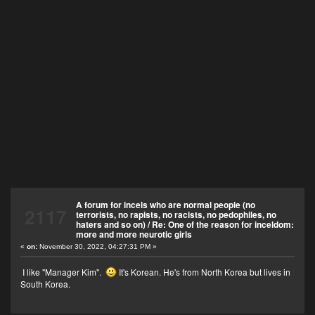
A forum for incels who are normal people (no
2117
terrorists, no rapists, no racists, no pedophiles, no
haters and so on)
/
Re: One of the reason for inceldom:
more and more neurotic girls
«
on:
November 30, 2022, 04:27:31 PM »
I like "Manager Kim".
It's Korean. He's from North Korea but lives in
South Korea.