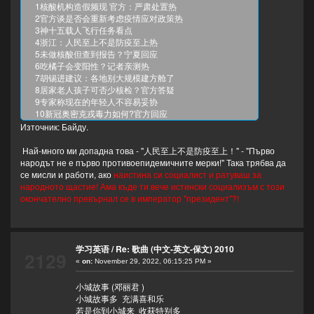
1核酸机构造假频现 官方：严肃处置热
2官方谈是否会重新考虑疫情应对政策热
3神十五载人飞行任务看点
4浙江：人民至上不是防疫至上热
5未做核酸但查到报告？宁夏回应
6吃橘子会变阳性？记者亲测热
7胡锡进建议：各地别大规模建方舱了
8居家老人孩子可否少核检？官方答疑
9专家称现在的年轻人不容易妥协
10新冠奥密克戎毒力如何?官方回应
11官方回应有地方未批准就静默
Източник: Байду.
12多地新政：核酸筛查不必全员参与热
13摄像师身体不适坐地休息3次被辞
Най-много ми допадна това - "人民至上不是防疫至上！" - "Първо
14张核子和他的“核酸版图”
народът не е първо противоепидемичните мерки!" Така трябва да
15河北出现零下30℃极端低温
се мисли и работи, ако
наистина си социалист и ратуваш за
народното щастие! Ама къде ти вече истински социализъм с този
окончателно превърнал се в император "президент"?!
学习英语
/
Re: 歌曲 (中文-英文-保文) 2010
2129
«
on:
November 29, 2022, 06:15:25 PM »
小城故事 (邓丽君 )
小城故事多 充满喜和乐
若是你到小城来 收获特别多