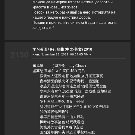
Можеш да намериш цялата истина, доброта и
красота в човешкия живот.
Говори за него, разказвай за него, историята на
нашето градче е наистина добра.
Покани и приятелите си, нека бъдат наши гости,
заедно с теб.
学习英语
/
Re: 歌曲 (中文-英文) 2010
2130
«
on:
November 29, 2022, 06:04:05 PM »
东风破 （周杰伦 Jay Chou）
盏离愁 孤单伫立在窗口 我在门后
假装你人还没走 旧地如重游 月圆更寂寞
夜半清醒的烛火 不忍苛责我 一壶漂泊
浪迹天涯难入喉 你走之后 酒暖回忆思念瘦
水向东流 时间怎么偷 花就一次成熟 我却错过
谁在用琵琶弹奏 一曲东风破
岁月再墙上剥落 看见小时候
犹记得那年我们都还很年又 而如今琴声幽幽
我的等候你没听过
谁再用琵琶弹奏 一曲东风破
枫叶将故事染色 结局我看透
篱笆外的古道我牵着你走过
荒烟漫草的年头 就连分手都很沉默