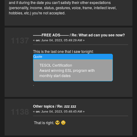
and if during the date you can't satisfy their other expectations
(personality, income, status, gestures, voice, frame, intellect level,
hobbies, etc.) you're not accepted.
-------FREE ADS-------
/
Re: What ad can you see now?
1137
«
on:
June 04, 2023, 05:49:29 AM »
This is the last one that I saw tonight:
Quote
TESOL Certification
Award winning ESL program with
monthly start dates
.
Other topics
/
Re: zzz zzz
1138
«
on:
June 04, 2023, 05:48:45 AM »
That is right.