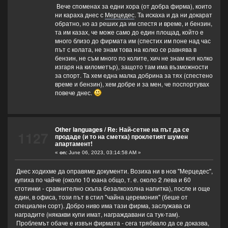
Вече споменах за едни хора (от добра фирма), които
ни караха днес с
Мерцедес
. Та искаха и да ни докарат
обратно, но аз реших да им спестя и време, и бензин,
та им казах, че може само до един площад, който е
много близо до фирмата им (спестих им поне над час
път с колата, не знам това на колко се равнява в
бензин, не съм много по колите, хич не знам коя колко
изгаря на километър), защото там има възможности
за спорт. Та хем една малка добрина за тях (спестено
време и бензин), хем добре и за мен, че поспортувах
повече днес.
Other languages
/
Re: Най-сетне на път да се
1127
продаде (и то на сметка) проклетият шумен
апартамент!
«
on:
June 06, 2023, 03:14:58 AM »
Днес ходихме да оправяме документи. Возиха ни в нов "Мерцедес",
купиха по чайче (около 10 юана общо, т. е. около 2 лева и 60
стотинки - сравнително скъпа безалкохолна напитка), после и още
един, в офиса, този път в стил "чайна церемония" (беше от
специален сорт). Добро ниво има тази фирма, заслужава си
наградите (някакви купи имат, награждавани са тук-там).
Проблемът обаче е извън фирмата - сега трябвало да се доказва,