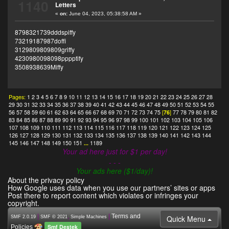
1140
Letters
«
on:
June 04, 2023, 05:38:58 AM »
8798321739dddspiffy
73219187987doffi
3129809809809griffy
4230980098098pppptify
3508938639Miffy
Pages:
1
2
3
4
5
6
7
8
9
10
11
12
13
14
15
16
17
18
19
20
21
22
23
24
25
26
27
28
29
30
31
32
33
34
35
36
37
38
39
40
41
42
43
44
45
46
47
48
49
50
51
52
53
54
55
56
57
58
59
60
61
62
63
64
65
66
67
68
69
70
71
72
73
74
75
[
76
]
77
78
79
80
81
82
83
84
85
86
87
88
89
90
91
92
93
94
95
96
97
98
99
100
101
102
103
104
105
106
107
108
109
110
111
112
113
114
115
116
117
118
119
120
121
122
123
124
125
126
127
128
129
130
131
132
133
134
135
136
137
138
139
140
141
142
143
144
145
146
147
148
149
150
151
...
1189
Your ad here just for $1 per day!
- - -
Your ads here ($1/day)!
About the privacy policy
How Google uses data when you use our partners’ sites or apps
Post there to report content which violates or infringes your
copyright.
|
,
|
Terms and
Quick Menu
SMF 2.0.19
SMF © 2021
Simple Machines
Smf Destek
Policies