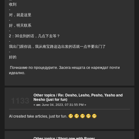
收到
-
对，就是这里
-
好，明天联系
-
2：30去到的话，几点下去等？
-
我出门跟你说，我从南宝路这边出发的话就一点半要出门了
-
好的
Почнахме по процедурите. Засега нещата се нареждат почти
идеално.
Other topics
/
Re: Desho, Lesho, Pesho, Yasho and
1133
Nesho (just for fun)
«
on:
June 04, 2023, 07:31:55 PM »
AI created fake articles, just for fun.
Other topics
/
Short one with Roger