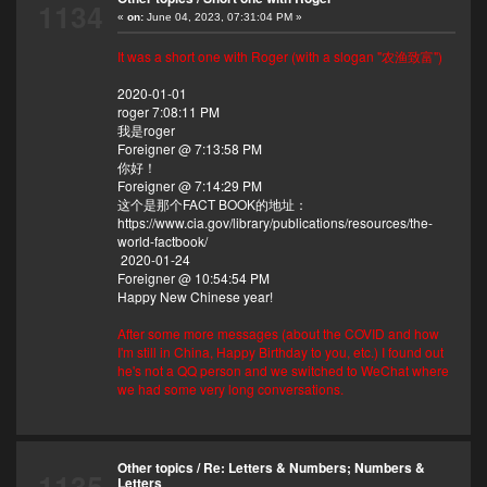
1134
«
on:
June 04, 2023, 07:31:04 PM »
It was a short one with Roger (with a slogan "农渔致富")
2020-01-01
roger 7:08:11 PM
我是roger
Foreigner @ 7:13:58 PM
你好！
Foreigner @ 7:14:29 PM
这个是那个FACT BOOK的地址：
https://www.cia.gov/library/publications/resources/the-
world-factbook/
2020-01-24
Foreigner @ 10:54:54 PM
Happy New Chinese year!
After some more messages (about the COVID and how
I'm still in China, Happy Birthday to you, etc.) I found out
he's not a QQ person and we switched to WeChat where
we had some very long conversations.
Other topics
/
Re: Letters & Numbers; Numbers &
1135
Letters