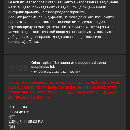
че новият ми паспорт и старият (който е използван за закупуване
на жилището) принадлежат на едно и също лице - някакви
абсурдни правила, но в неофеодализираните,
неоимператоризирани държави, не може да се очакват някакви
перфектни правила, закони... въобще не се учудих. Аз даже
изрично предупредих тук тези, които си мислеха, че бързо и на
момента ще стане - очаквай нещо да не стане, да ти кажат да
дойдеш пак, да те пращат да доказваш нещо (както и стана с
паспорта)... Та така...
Other topics
/
Someone who suggested some
1128
suspicious job
«
on:
June 05, 2023, 03:34:45 AM »
Someone who suggested some suspicious job. I bet that it wasn't legal.
At best, it was something in the gray sector. So, I decided not to share
my real details. His nickname -- ”忘记过去“ (his slogan: "人一生没有梦
想，和咸鱼有什么区别。")
2019-09-03
11:34:48 PM
海口
忘记过去 11:35:03 PM
你好