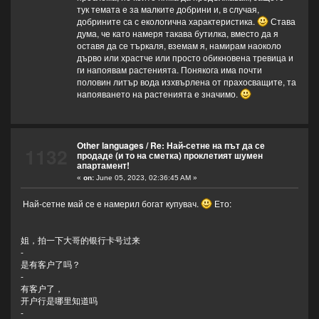
тук темата е за малките добрини и, в случая,
добрините са с екологична характеристика.
Става
дума, че като намеря такава бутилка, вместо да я
оставя да се търкаля, вземам я, намирам наоколо
дърво или храстче или просто обикновена тревица и
ги напоявам растенията. Понякога има почти
половин литър вода изхвърлена от прахосващите, та
напояването на растенията е значимо.
Other languages
/
Re: Най-сетне на път да се
1132
продаде (и то на сметка) проклетият шумен
апартамент!
«
on:
June 05, 2023, 02:36:45 AM »
Най-сетне май се е намерил богат купувач.
Ето:
姐，拍一下大哥的银行卡号过来
-
是有客户了吗？
-
有客户了，
开户行是哪里知道吗
-