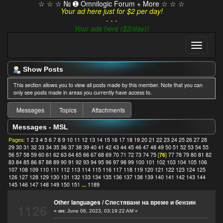
☆ ☆ ☆ № ➊ Omnilogic Forum + More ☆ ☆ ☆
Your ad here just for $2 per day!
- - -
Your ads here ($2/day)!
Show Posts
This section allows you to view all posts made by this member. Note that you can
only see posts made in areas you currently have access to.
Messages
Topics
Attachments
Messages - MSL
Pages:
1
2
3
4
5
6
7
8
9
10
11
12
13
14
15
16
17
18
19
20
21
22
23
24
25
26
27
28
29
30
31
32
33
34
35
36
37
38
39
40
41
42
43
44
45
46
47
48
49
50
51
52
53
54
55
56
57
58
59
60
61
62
63
64
65
66
67
68
69
70
71
72
73
74
75
[
76
]
77
78
79
80
81
82
83
84
85
86
87
88
89
90
91
92
93
94
95
96
97
98
99
100
101
102
103
104
105
106
107
108
109
110
111
112
113
114
115
116
117
118
119
120
121
122
123
124
125
126
127
128
129
130
131
132
133
134
135
136
137
138
139
140
141
142
143
144
145
146
147
148
149
150
151
...
1189
Other languages
/
Спестяване на време и бензин
1126
«
on:
June 06, 2023, 03:19:22 AM »