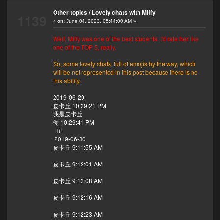
Other topics
/
Lovely chats with Miffy
1139
«
on:
June 04, 2023, 05:44:00 AM »
Well, Miffy was one of the best students. I'd rate her like
one of the TOP 5, really.
So, some lovely chats, full of emojis by the way, which
will be not represented in this post because there is no
this ability.
2019-06-29
皮卡丘 10:29:21 PM
我是皮卡丘
🐅 10:29:41 PM
Hi!
2019-06-30
皮卡丘 9:11:55 AM
皮卡丘 9:12:01 AM
皮卡丘 9:12:08 AM
皮卡丘 9:12:16 AM
皮卡丘 9:12:23 AM