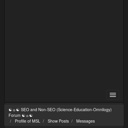
☯☼☯ SEO and Non-SEO (Science-Education-Omnilogy)
Forum ☯☼☯
Profile of MSL
Show Posts
Messages