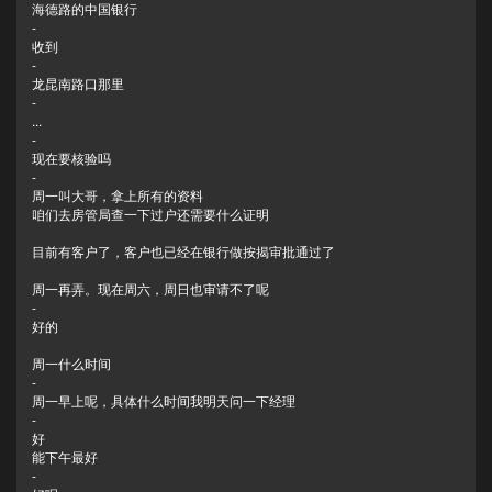
海德路的中国银行
-
收到
-
龙昆南路口那里
-
...
-
现在要核验吗
-
周一叫大哥，拿上所有的资料
咱们去房管局查一下过户还需要什么证明
目前有客户了，客户也已经在银行做按揭审批通过了
周一再弄。现在周六，周日也审请不了呢
-
好的
周一什么时间
-
周一早上呢，具体什么时间我明天问一下经理
-
好
能下午最好
-