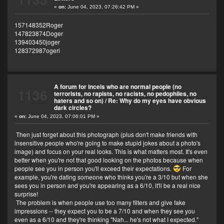
«
on:
June 04, 2023, 07:26:42 PM »
157148352Roger
147823874Doger
139403450joger
128372987ogeri
A forum for incels who are normal people (no
1136
terrorists, no rapists, no racists, no pedophiles, no
haters and so on)
/
Re: Why do my eyes have obvious
dark circles?
«
on:
June 04, 2023, 07:06:01 PM »
Then just forget about this photograph (plus don't make friends with
insensitive people who're going to make stupid jokes about a photo's
image) and focus on your real looks. This is what matters most. It's even
better when you're not that good looking on the photos because when
people see you in person you'll exceed their expectations.
For
example, you're dating someone who thinks you're a 3/10 but when she
sees you in person and you're appearing as a 6/10, it'll be a real nice
surprise!
The problem is when people use too many filters and give fake
impressions -- they expect you to be a 7/10 and when they see you
even as a 6/10 and they're thinking "Nah... he's not what I expected."