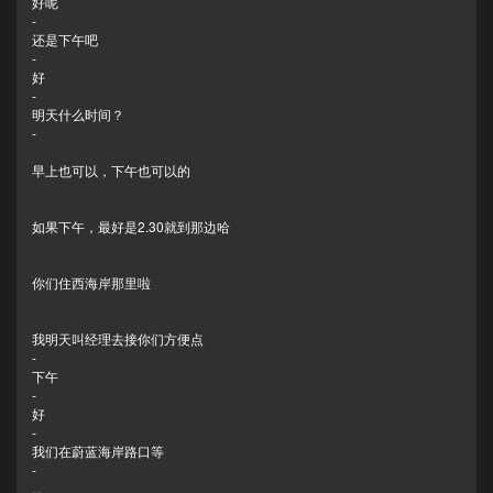
好呢
-
还是下午吧
-
好
-
明天什么时间？
-
早上也可以，下午也可以的
如果下午，最好是2.30就到那边哈
你们住西海岸那里啦
我明天叫经理去接你们方便点
-
下午
-
好
-
我们在蔚蓝海岸路口等
-
...