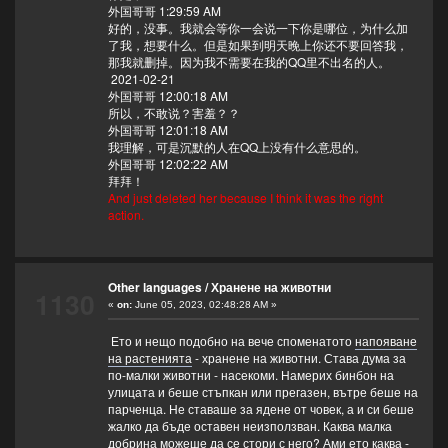
外国哥哥 1:29:59 AM
好的，没事。我就会等你一会说一下你是哪位，为什么加
了我，想要什么。但是如果到明天晚上你还不要回答我，
那我就删掉。因为我不需要在我的QQ里不出名的人。
2021-02-21
外国哥哥 12:00:18 AM
所以，不敢说？害羞？？
外国哥哥 12:01:18 AM
我理解，可是沉默的人在QQ上没有什么意思的。
外国哥哥 12:02:22 AM
拜拜！
And just deleted her because I think it was the right
action.
Other languages
/
Хранене на животни
1130
«
on:
June 05, 2023, 02:48:28 AM »
Ето и нещо подобно на вече споменатото
напояване
на растенията
- хранене на животни. Става дума за
по-малки животни - насекоми. Намерих бинбон на
улицата и беше стъпкан или прегазен, вътре беше на
парченца. Не ставаше за ядене от човек, а и си беше
жалко да бъде оставен неизползван. Каква малка
добрина можеше да се стори с него? Ами ето каква -