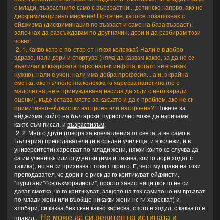
Ама публикувал, взел хонорар...
с млади, възрастните само с вързрастни... детинско напрво, ако не
дискриминационно мислене! По-сетне, като се позапознах с
- После се чудим как тоя ми писа "Добър 4", защото
ейджизма (дискриминация по възраст и само на база възраст),
съм учил по нормален СЪВЕТСКИ учебник, където
започнах да разсъждавам по друг начин, дори и да разбирам този
НЕ говорят такива ПРОСТОТИИ...
човек:
2. 1. Какво като е по-стар от някоя колежка? Нали е в добро
...
здраве, нали дори и спортува (няма да казвам какво, за да не се
въвличат клюкарската персонални инфота, когато не е никак
-- Личи му, че си обича жените, няма лабаво...
нужно), нали е учен, нали има добра професия... а и, в крайна
сметка, ако пълнолетна колежка го харесва наистина (не е
Заключение: голям $@#^%! Бил 2 дена в Китай и
малолетна, не е принуждавана насила да ходи с него заради
вече генерализира как всички китайци били шумни
оценки), къде остава място за какъвто и да е проблем, ако не си
и всички се пререждали на опашките... Много
примитивно-ейджистки настроен или настроена?!
Повече за
мразя такива типове.
ейджизма, който на български, пуристично може да наричаме,
както съм писал, и
възрастизъм
.
- Аз сега му чета разказ за студентски град, познай!
2. 2. Много други (говоря за впечатления от света, а не само в
- НЕ пропуска! "
България) преподаватели (и в средни училища, и в колежи, и в
университети) харесват по-млади жени, някои които се случва да
са им ученички или студентки (има и такива, които дори ходят с
такива), но не си признават това открито. Е, чест му прави на този
преподавател, че дори и с риск да го критикуват ейджисти,
"пуритани"/"свръхморалисти", просто завистници (които не си
дават сметка, че го критикуват, защото на тях самите не им връзват
по-млади жени или въобще никакви жени не ги харесват) и
злобари, си казва без свян какво харесва, с кого е ходил, с каква го е
Не може да си ценител на истината и
правил...