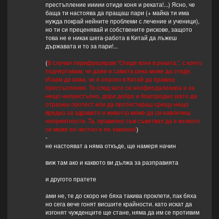
престъпление иииии отиде коня и реката!...) Ясно, че
баща ти настоява да пращаш пари (+ майка ти има
нужда покрай нейните проблеми с лечение и ученици),
но ти си преценявай и собствените рискове, защото
това не е никак шега-работа в Китай да лъжеш
държавата и то за пари!...
(
В случая перифразирам "Отиде коня в реката.", с което
подчертавам, че даже и самата река може да отиде.
Искам да кажа, че е опасно в Китай да правиш
престъпления. То след като се неофеодализира и за
нещо непрестъпно, дори добро и благородно (като да
отразиш протест или да протестираш срещу нещо
вредно за здравето и живота) може да си навлечеш
неприятности. Та, правилно съм съветвал да е колкото
се може по-честно и по-законно!
)
-
не настояват а няма откъде, ще намеря начин
виж там ако и каквото ви дължа за разправията
и другото пратете
ами не, те до скоро не бяха такива проклети, пак бяха
но сега вече гонят висшите крайности. като искат да
изгонят чужденците ще стане, няма да им се противим