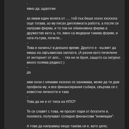
-
явно да, щуротии
аз имам един колега от ... , той пък беше ххххх хххххххх
още тогава, аз му писах дипломната работа, а после си
направи фирма, и то пак не обикновена фирма а
дружество като ц.-то, явно са модерни такива форми, и
сега пътува, печели...
-
Това е начинът в днешно време. Другото е - късмет да
имаш на свръхвисока заплата. (А разни като печелене
от интернет от апп... - тях не ги броя, защото са сигурно
много голяма рядкост.)
-
да
ами онзи с някакви ххххххх се занимава, може да ти дам
профила му, и все финансирания събира, свързва се с
известни личности и така
-
Това да не е от типа на НПО?
Те се славят с това, че просят пари от богатите и,
понякога, получават солидни финансови "инжекции".
А това да направиш нещо такова си е, като цяло,