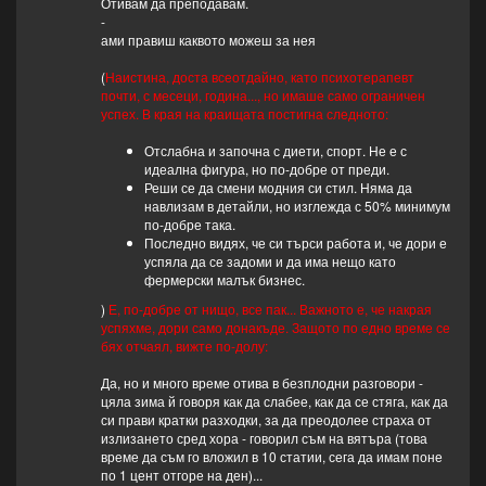
Отивам да преподавам.
-
ами правиш каквото можеш за нея
(
Наистина, доста всеотдайно, като психотерапевт
почти, с месеци, година..., но имаше само ограничен
успех. В края на краищата постигна следното:
Отслабна и започна с диети, спорт. Не е с
идеална фигура, но по-добре от преди.
Реши се да смени модния си стил. Няма да
навлизам в детайли, но изглежда с 50% минимум
по-добре така.
Последно видях, че си търси работа и, че дори е
успяла да се задоми и да има нещо като
фермерски малък бизнес.
)
Е, по-добре от нищо, все пак... Важното е, че накрая
успяхме, дори само донакъде. Защото по едно време се
бях отчаял, вижте по-долу:
Да, но и много време отива в безплодни разговори -
цяла зима й говоря как да слабее, как да се стяга, как да
си прави кратки разходки, за да преодолее страха от
излизането сред хора - говорил съм на вятъра (това
време да съм го вложил в 10 статии, сега да имам поне
по 1 цент отгоре на ден)...