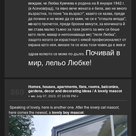
виждам, че Любка Кумчева е родена на 8 януари 1942 г.
(в Асеновград), та явно вече жената е била, ако не много
възрастна, то поне "на възраст", каакто се казва, преди
да почине и не може да се каже, че си е "отишла млада",
но
като прочетох, преди броени минути, за кончината й
ми става малко тъжно за тази (която за мен си беше
като леля, макар и непознаваща ме) "леля Любка",
защото когато си израстнал с някой професионалист от
екрана като нея, винаги ти се иска този човек да е жив и
Почивай в
здрав колкото се може по-дълго.
мир, лельо Любке!
Homes, houses, apartments, flats, rooms, balconies,
860
gardens, decor and decorating ideas
/
A lovely mascot
«
on:
July 07, 2023, 07:16:09 PM »
Speaking of lovely, here is another one. After the
lovely cat mascot
,
here comes the newest, a
lovely boy mascot
: