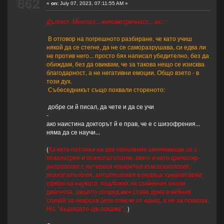
862
«
on:
July 07, 2023, 07:11:55 AM »
Дългост. Многост... километричност... ах...
В отговор на погрешното разбиране, че като учиш
някой да се стегне, да не се саморазрушава, си едва ли
не против него... просто бях написал убедително, без да
обиждам, без да овиквам, че за такова нещо се изисква
благодарност, а не негативни емоции. Общо взето - в
този дух.
Събеседникът също похвали стореното:
добре си й писал, да чете и да се учи
-
ако наистина докторът й е прав, че е с шизофрения...
няма да се научи...
(
Аз като потомък на две поколения занимаващи се с
психиатрия и психопатология, както и като философ-
антрополог с интереси конкретно към психология,
психопатология, антропология и редица хуманитарни
сфери на науката, подложих на съмнение онази
диагноза, защото според мен става дума в нейния
случай за невроза (или повече от една), а не за психоза.
Но, "бъдещето ще покаже"...
)