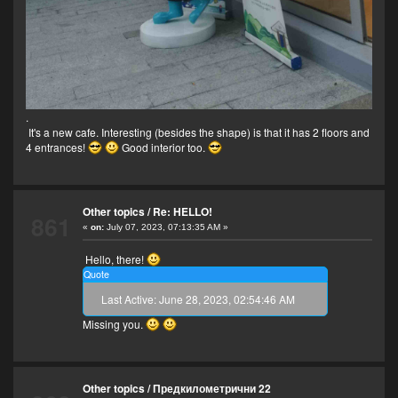
.
It's a new cafe. Interesting (besides the shape) is that it has 2 floors and
4 entrances!
Good interior too.
Other topics
/
Re: HELLO!
861
«
on:
July 07, 2023, 07:13:35 AM »
Hello, there!
Quote
Last Active: June 28, 2023, 02:54:46 AM
Missing you.
Other topics
/
Предкилометрични 22