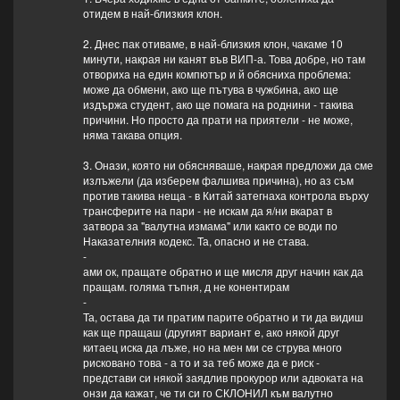
отидем в най-близкия клон.
2. Днес пак отиваме, в най-близкия клон, чакаме 10
минути, накрая ни канят във ВИП-а. Това добре, но там
отвориха на един компютър и й обясниха проблема:
може да обмени, ако ще пътува в чужбина, ако ще
издържа студент, ако ще помага на роднини - такива
причини. Но просто да прати на приятели - не може,
няма такава опция.
3. Онази, която ни обясняваше, накрая предложи да сме
излъжели (да изберем фалшива причина), но аз съм
против такива неща - в Китай затегнаха контрола върху
трансферите на пари - не искам да я/ни вкарат в
затвора за "валутна измама" или както се води по
Наказателния кодекс. Та, опасно и не става.
-
ами ок, пращате обратно и ще мисля друг начин как да
пращам. голяма тъпня, д не конентирам
-
Та, остава да ти пратим парите обратно и ти да видиш
как ще пращаш (другият вариант е, ако някой друг
китаец иска да лъже, но на мен ми се струва много
рисковано това - а то и за теб може да е риск -
представи си някой заядлив прокурор или адвоката на
онзи да кажат, че ти си го СКЛОНИЛ към валутно