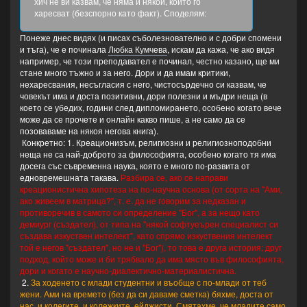
хич не ви казвам, че няма и някои, които го
харесват (безспорно като факт). Споделям:
"Един друг от нашите (сигурно най-дразнещият -
Понеже днес видях (и писах съболезнователно и с добри спомени
убеждаваще като поп, че светът няма как да се
и тъга), че е починала
Любка Кумчева
, искам да кажа, че ако видя
"самосъздаде" и всичко е "творение" + ходеше с
например, че този преподавател е починал, честно казано, ще ми
млади студентки нон-стоп + поддържаше
стане много тъжно и за него. Дори и да имам критики,
агностични позиции - че нещата не са много
нехаресвания, несъгласия с него, чистосърдечно си казвам, че
познаваеми... Абе, ужас тоя - с изключение на него,
човекът има и доста позитивни, дори полезни и мъдри неща (в
останалите ни преподаватели си ги харесвах!)... ТА
което се убедих, години след дипломирането, особено когато вече
ТОЯ ТОЧНО ПРЕДСТАВИ СИ ХОДИЛ ИЗ ЦЯЛА
може да се прочете и онлайн какво пише, а не само да се
АЗИЯ!!! (Сега научавам):
позоваваме на някоя негова книга).
...
Конкретно: 1. Креационизъм, религиозни и религиозноподобни
неща не са най-доброто за философията, особено когато тя има
...
досега със съвременна наука, която е много по-развита от
- Ей-такива простотии пише, ако те заинтригува,
едновремешната такава.
Разбира се, ако се направи
ще ти го дам... Става за хумористично четиво...
креационистична хипотеза на по-научна основа (от сорта на "Ами,
ако живеем в матрица?", т. е. да не говорим за недказан и
А там, където го обкръжили мюсюлманите и той
противоречив в самото си определение "Бог", а за нещо като
взел да дискутира с тях Осама бин Ладен си е живо
демиург (създател), от типа на "някой софтуеърен специалист си
свидетелство колкото е тъп! Пак късметлия, че не
създава изкуствен интелект", като спрямо изкуствения интелект
са му теглили някой бой (най-малкото)!
той е негов "създател", но не и "Бог"), то това е друга история; друг
подход, който може и би трябвало да има място във философията,
...
дори и когато е научно-диалектично-материалистична.
2.
За ходенето с млади студентни и въобще с по-млади от теб
- Ето това се случва, когато някой минал за малко и
жени. Ами на времето (без да си даваме сметка) бяхме, доста от
си мисли, че разбира от Изтока... Простотия на куб!
нас, и колегите, и колежките, ейджисти. Смятахме, че младите само