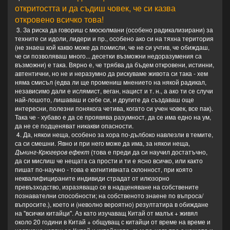
откритостта и да съдиш човек, че си казва
откровено всичко това!
3. За риска да говориш с мюсюлмани (особено радикализирани) за
техните си идоли, лидери и пр., особено ако си на тяхна територия
(не знаеш кой какво може да помисли, че не си учтив, че обиждаш,
че си позволяваш много... десетки възможни недоразумения са
възможни) е така. Вярно е, че трябва да бъдем откровени, истинни,
автентични, но не и неразумно да рискуваме живота си така - хем
няма смисъл (едва ли ще промениш мнението на някой радикал,
независимо дали е ислямист, веган, нацист и т. н., а ако ти се случи
най-лошото, лишаваш и себе си, и другите да създаваш още
интересни, полезни понякога четива, когато си учен човек, все пак).
Така че - хубаво е да се проявява разумност, да се има едно на ум,
да не се подценяват никакви опасности.
4. Да, някои неща, особено за хора по-дълбоко навлезли в темите,
са си смешни. Явно и при него може да има, за някои неща,
Дънинг-Крюгеров ефект
(това е преди да си научил достатъчно,
да си мислиш че нещата са прости и ти е ясно всичко, или както
пишат по-научно - това е когнитивната склонност, при която
неквалифицираните индивиди страдат от илюзорно
превъзходство, изразяващо се в надценяване на собствените
познавателни способности; на собственото знаене по въпроса/
въпросите.), което и (неволно вероятно) резултатира в обиждане
на "всички китайци". Аз като изучаващ Китай от малък + живял
около 20 години в Китай + общуващ с китайци от време на време и