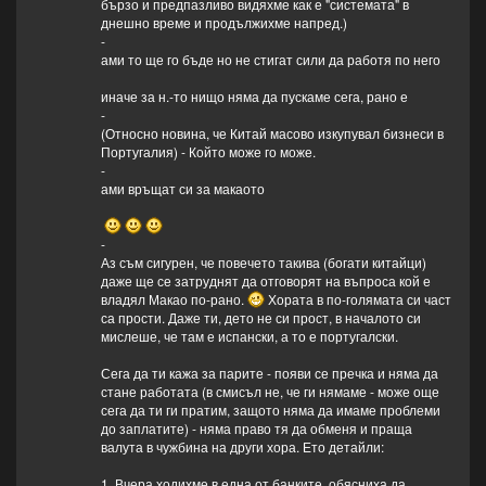
бързо и предпазливо видяхме как е "системата" в
днешно време и продължихме напред.)
-
ами то ще го бъде но не стигат сили да работя по него
иначе за н.-то нищо няма да пускаме сега, рано е
-
(Относно новина, че Китай масово изкупувал бизнеси в
Португалия) - Който може го може.
-
ами връщат си за макаото
-
Аз съм сигурен, че повечето такива (богати китайци)
даже ще се затруднят да отговорят на въпроса кой е
владял Макао по-рано.
Хората в по-голямата си част
са прости. Даже ти, дето не си прост, в началото си
мислеше, че там е испански, а то е португалски.
Сега да ти кажа за парите - появи се пречка и няма да
стане работата (в смисъл не, че ги нямаме - може още
сега да ти ги пратим, защото няма да имаме проблеми
до заплатите) - няма право тя да обменя и праща
валута в чужбина на други хора. Ето детайли:
1. Вчера ходихме в една от банките, обясниха да