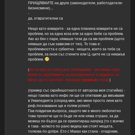
ПРИЩЯВКИТЕ на други (законодатели, работодатели-
бизнесмени)...
-
да, отвратителни са
-
Нещо като комарите - за една планина комарите не са
проблем, но за една коза или за едно бебе са проблем.
Ако аз бях с пари, нямаше тези да са ми проблем (щото
нямаше да съм зависим от тях). То това е:
проблемността е субектна - нещата, които за тебе са
проблем, за онзи със стените или Ц.-ците не са никакъв
проблем.
(
За по-просто написано, обобщавам - ако имаш пари,
много от проблемите на безпаричните и бедните, не
могат да те засегнат. Направо
труизъм
е това.
)
(пример със скрийншотнато от авторска моя статийка) -
нещо такова като инфо ли ще се опитваме да вмъкваме
в Уикипедията (според мен, ако мине просто линк като
реф./позоваване ще е голям успех!)
Пак повдигам въпроса, защото ми е много любопитно
това проектче ще го бъде ли или няма отрано, за да
можеш по-бързо да се ориентираш напред (то с всичко
е така - колкото по-рано видиш как стоят нещата,
толкова по-добре. Ето с Макао как стана - отидохме,