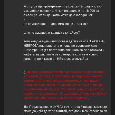
А от утре ще проверявам и тук детските градини, ако
има добри оферти... Някои плащали и по 18 000 за
пълен работен ден (ама може да е кьорфишек).
-
аз съм забравил, защо има такъв страх тя?
а тя не искаше ли да идва в китайско?
-
Ами нещо е луда - въпросът е дали е само СТРАХОВА
НЕВРОЗА или наистина е нещо по-сериозно като
шизофрения (тя постоянно пие, налива се с алкохол и
кафета, пуши, тъпче се с лекарства... и не е ясно от
какво точно и какво е - НЕспасяем случай...)
(
Това беше в онези години. Както казах, после постигна
успехи тя. А "луда" е разговорен и непрофесионален
термин (който не бива да се използва с лека ръка и
безотговорно публично; в лични чатове, съм го ползвал
по-дилетантски, за да е разбирамо, горе-долу, като се
говори с неспециалист). Става дума за "психичноболна",
която вече дори може и да се е излекувала.
)
Да. Представяш ли си?! Аз точно това й писах - как човек
може да иска да ходи в Китай, ако дори в собственото си