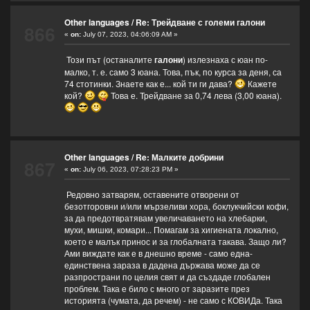
Other languages
/
Re: Трейдване с големи галони
866
«
on:
July 07, 2023, 04:06:09 AM »
Този път (останалите
галони
) излезнаха с юан по-
малко, т. е. само 3 юана. Това, пък, по курса за деня, са
74 стотинки. Знаете как е... кой ти ги дава?
Кажете
кой?
Това е. Трейдване за 0,74 лева (3,00 юана).
Other languages
/
Re: Малките добрини
867
«
on:
July 06, 2023, 07:28:23 PM »
Редовно затварям, оставените отворени от
безотгоровни и/или мързеливи хора, боклукчийски кофи,
за да предотвратявам увеличаването на хлебарки,
мухи, мишки, комари... Помагам за хигиената локално,
което е малък принос и за глобалната такава. Защо ли?
Ами виждате как е в днешно време - само една-
единствена зараза в дадена държава може да се
разпространи по целия свят и да създаде глобален
проблем. Така е било с много от заразите през
историята (чумата, да речем) - не само с КОВИДа. Така