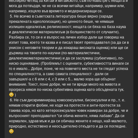
неспирно четящ за Китай и китайското, съм по-навътре с нещата и
мога да потвърдя, че не са всички китайци, например, шумни или,
например, изцяло във времето и модернизиращи се.
5. Не всичко в съветската литература беше вярно (заради
прекалената идеологизация), но ценното беше, че нямаше
излишен идеализъм, религиозност; нещата си бяха на база наука
и диалектически материализъм (в болшинството от случаите).
Разбира се, то си е и въпрос на личен избор дали ще говориш на
изпит това, което ти казва и е писал твоят преподавател (за да си в
унисон с неговите теории и да изкараш високата оценка) или ще си
държиш на твоите по-научни (по-материалистични,
диалектикоматериалистични) и да си заслужиш (субективно), по-
ниско оценяване. (Проблемът с оценките, субективността винаги си
го е имало... Добре, поне, че на повечето места не ти гледат успеха
по специалността, а само самата специалност - дали си
завършил/-а с 6 или с 4, с 3 или с 5... малко хора ще обърнат
внимание. Тоест, поне добре, че не ти вреди много на живота и
прогреса някоя по-ниска субективна оценка като обсъдената тук.
)
6. Не съм дискриминиращ хомосексуални, бисексуални и пр., т. е.
нямам открити фобии, не ходя на протести и анти-протести за
такива хора, но като хетеросексуален човек намиран за добре, че и
въпросният преподавател "си обича жените, няма лабаво". Да си
нормален, здрав мъж и да си обичаш жените е нещо, най-малкото,
природно, естествено и неосъдително откъдето и да се погледне.