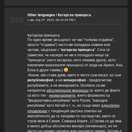
Other languages
/
Катарска принцеса
858
«
on:
July 07, 2023, 08:43:49 PM »
Катарска принцеса
По едно време (всъщност не чак "толкова отдавна",
просто "отдавна") често ми попадаха новини или
чатове, свързани с "
катарска принцеса
". Сега се
замислих, че наскоро не ми е попадало нищо за
"принцеса" (нито катарска, нито някаква друга), като
изключим
приказните принцеси
) от рода на Ариел, Ана,
Елза и други такива.)
Иначе, ако става дума, както и често съм писал, аз съм
републикофил
, а не
монархофил
- предпочитам
републиките, а не монархиите. Особено са ми
неприятни
абсолютните монархии
(и, които де факто
са като тях -
неомонархиите
, които формално са
"федеративна република" като Русия, "народна
република" като Китай и т. н.,
също имат
еднолично
но
управление
с тенденция (
висока степен на
вероятност
) да се предава по наследство, както се
случи вече в Сирия, Северна Корея...) Случва се да има
и много добър абсолютен монарх (неомонарх), но по-
често се случват лошите или средните такива. Затова е