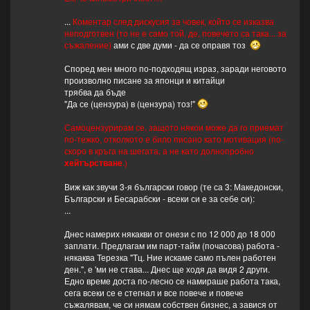
...
Коментар след дискусия за човек, който се изказва
неподготвен (то не е само той, де, повечето са така... за
съжаление)
ами с две думи - да се оправя тоз
Според мен много по-подходящ израз, заради неговото
произволно писане за японци и китайци
трябва да бъде
"Да се (цензура) в (цензура) тоз!"
Самоцензурирам се, защото някои може да го приемат
по-тежко, отколкото е било писано като мотивация (по-
скоро в кръга на шегата, а не като долнопробно
хейтърстване
.)
Виж как звучи 3-я български говор (те са 3: Македонски,
Български и Бесарабски - всеки си е за себе си):
...
Днес намерих някакви от онези с по 12 000 до 18 000
заплати. Предлагам им парт-тайм (почасова) работа -
някаква Терезка "Тц. Ние искаме само пълен работен
ден.", е 'ми не става... Днес ще ходя да видя 2 други.
Едно време доста по-лесно се намираше работа така,
сега всеки се е стегнал и все повече и повече
съжалявам, че си нямам собствен бизнес, а завися от