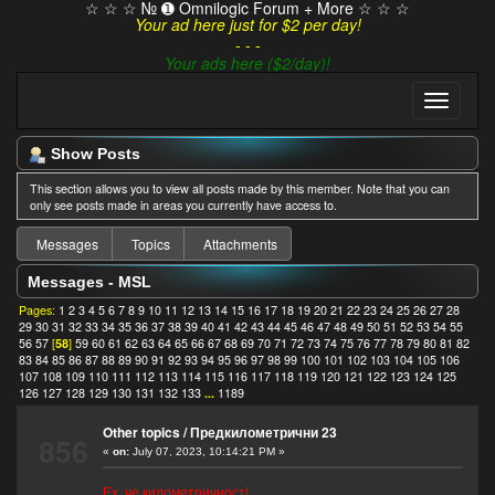
☆ ☆ ☆ № ➊ Omnilogic Forum + More ☆ ☆ ☆
Your ad here just for $2 per day!
- - -
Your ads here ($2/day)!
Show Posts
This section allows you to view all posts made by this member. Note that you can
only see posts made in areas you currently have access to.
Messages
Topics
Attachments
Messages - MSL
Pages:
1
2
3
4
5
6
7
8
9
10
11
12
13
14
15
16
17
18
19
20
21
22
23
24
25
26
27
28
29
30
31
32
33
34
35
36
37
38
39
40
41
42
43
44
45
46
47
48
49
50
51
52
53
54
55
56
57
[
58
]
59
60
61
62
63
64
65
66
67
68
69
70
71
72
73
74
75
76
77
78
79
80
81
82
83
84
85
86
87
88
89
90
91
92
93
94
95
96
97
98
99
100
101
102
103
104
105
106
107
108
109
110
111
112
113
114
115
116
117
118
119
120
121
122
123
124
125
126
127
128
129
130
131
132
133
...
1189
Other topics
/
Предкилометрични 23
856
«
on:
July 07, 2023, 10:14:21 PM »
Ех, че километричност!...