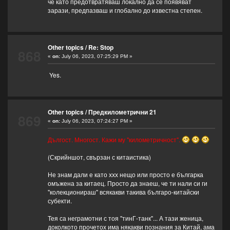
че като предотвратяваш локално да се появяват
зарази, предпазваш и глобално до известна степен.
Other topics
/
Re: Stop
868
«
on:
July 06, 2023, 07:25:29 PM »
Yes.
Other topics
/
Предкилометрични 21
869
«
on:
July 06, 2023, 07:24:27 PM »
Дългост. Многост. Кажи му "километричност".
(Скрийншот, свързан с китаистика)
Не знам дали е като ххх нещо или просто е българка
омъжена за китаец. Просто да знаеш, че ти нали си ги
"колекционираш" всякакви такива българо-китайски
субекти.
Тея са неграмотни с тоя "тинГ-танк"... А тази женица,
доколкото прочетох има някакви познания за Китай, ама