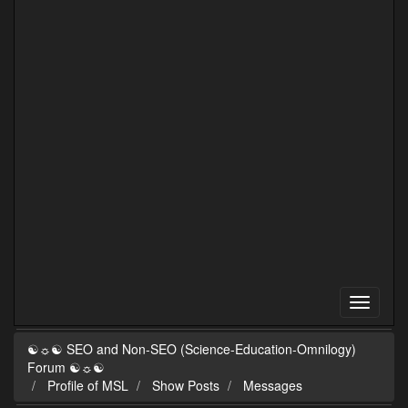
☯☼☯ SEO and Non-SEO (Science-Education-Omnilogy)
Forum ☯☼☯
Profile of MSL
Show Posts
Messages