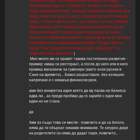
прохождаше дори в столицата и инфото не беше на
"един клик разстояние", нямаше мобилни телефони във
вида, в който ги знаете днес, а компютър (настолен) да
имаш, си беше мечта и чест за повечето от нас. Имаше
един колега, който ходеше някъде в университета да
ползва интернет тогава и даже говореше, че освен
нещата по професионалните задачи му дали да си види
и някакви тенис информации онлайн. Тогава това си
беше "Уау!", докато сега е нещо като "даденост" за
повечето хора вероятно.
)
Мен много ми се нравят такива постепенни развития -
пример: имаш си ресторант, а после до него или в него
правиш магазинче за сувенири (както онзи руснак в
Саня на времето)... Бавно разрастване, без излишно
напрягане и с никакъв финансов риск.
-
ами без конкретна идея която да му пасва на бизнеса
едва ли... аз преди пробвах да го зарибя с едни мои
идеи но не стана
да
-
Ами аз също това си мисля - повечето и да са богати,
няма да ти обърнат никакво внимание. Те сигурно дори
на родителите си няма да дадат пари, повечето...
-