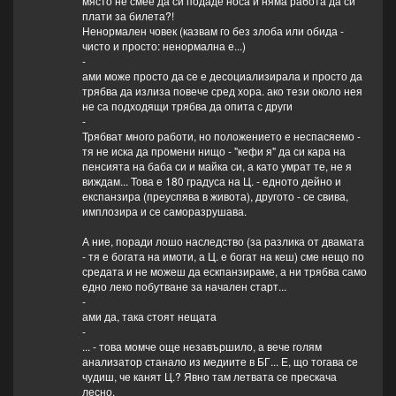
място не смее да си подаде носа и няма работа да си
плати за билета?!
Ненормален човек (казвам го без злоба или обида -
чисто и просто: ненормална е...)
-
ами може просто да се е десоциализирала и просто да
трябва да излиза повече сред хора. ако тези около нея
не са подходящи трябва да опита с други
-
Трябват много работи, но положението е неспасяемо -
тя не иска да промени нищо - "кефи я" да си кара на
пенсията на баба си и майка си, а като умрат те, не я
виждам... Това е 180 градуса на Ц. - едното дейно и
експанзира (преуспява в живота), другото - се свива,
имплозира и се саморазрушава.
А ние, поради лошо наследство (за разлика от двамата
- тя е богата на имоти, а Ц. е богат на кеш) сме нещо по
средата и не можеш да ескпанзираме, а ни трябва само
едно леко побутване за начален старт...
-
ами да, така стоят нещата
-
... - това момче още незавършило, а вече голям
анализатор станало из медиите в БГ... Е, що тогава се
чудиш, че канят Ц.? Явно там летвата се прескача
лесно.