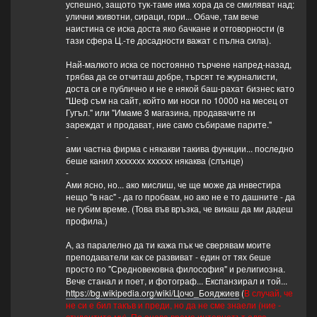
успешно, защото тук-таме има хора да се смиляват над:
улични животни, сираци, гори... Обаче, там вече
наистина се иска доста яко бачкане и отговорности (в
тази сфера Ц.-те досадности важат с пълна сила).
Най-малкото иска се постоянно търчене напред-назад,
трябва да се отчиташ добре, търсят те журналисти,
доста си е публично и не е някой баш-рахат бизнес като
"Шеф съм на сайт, който ми носи по 10000 на месец от
Гугъл." или "Имаме 3 магазина, продавачите ги
зареждат и продават, ние само събираме парите."
-
ами частна фирма с някакви такива функции... последно
беше канил ххххххх хххххх някаква (слънце)
-
Ами ясно, но... ако мислиш, че ще може да инвестира
нещо "в нас" - да го пробвам, но ако не е то дашните - да
не губим време. (Това във връзка, че викаш да ми дадеш
профила.)
А, аз паралелно да ти кажа пък че сверявам моите
преподаватели как се развиват - един от тях беше
просто по "Средновековна философия" и религиозна.
Вече станал и поет, и фотограф... Експанзирал и той...
https://bg.wikipedia.org/wiki/Цочо_Бояджиев
(
В случай, че
не си е бил такъв и преди, но да не сме знаели (ние -
студентите му). По онова време интернетът едва