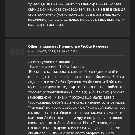
хубаво да има начин (както при демокрациите) хората
сами да си избират ръководителите, а не един и същ да
стои пожизнено (което може да продължи и над едно
поколение), а после да дойде негов роднина, приятел и
пак същата история...
Other languages
/
Починала е Любка Кумчева
859
«
on:
July 07, 2023, 08:10:42 PM »
Любка Кумчева е починала.
Да почива в мир Любка Кумчева.
Бях много малък, когато още не бяхме купили май и
първия цветен телевизор, та по черно-белия на баба и
дядо, гледахме Любка Кумчева. Аз бях почти бебе (сега
му казват с думата "тодлър", което идва от английското
"toddler" (с произношения [ˈtɒdlə(r)] (британско); [ˈtɑːdlər]
(американско)) и значи "прохождащо малко дете";
"прохождащо бебе") и си мислех в началото, че се казва
"Кунчева", по-късно разбрах, че е "Кумчева". Баба ми все
я споменаваше и общо взето тя ми насочи вниманието
към тази Любка, както и към други популярни по онова
време хора като Лили Иванова, Иван Гарелов, Иван
Славков и много други. Мислех си, че в днешно време
любимата ни Любка е вече доста възрастна. Сега