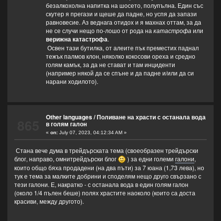
безалкохолна напитка на шосето, полупълна. Един със
скутер я прегази и щеше да падне, но успя да запази
равновесие. Аз веднага отидох и я махнах оттам, за да
не се случи нещо по-лошо от рода на
катастрофа
или
верижна катастрофа
.
Освен тази бутилка, от алеите пък преместих паднал
тежък палмов клон, няколко кокосови ореха и средно
голям камък, за да не стават и там инциденти
(например някой да се спъне и да падне и/или да си
нарани ходилото).
Other languages
/
Поливане на храсти с останала вода
865
в голям галон
«
on:
July 07, 2023, 04:12:34 AM »
Стана вече дума в трейдърската тема (своеобразен трейдърски
блог, направо, омнитрейдърски блог
) за едни големи
галони
,
които общо бяха продадени (на два пъти) за 7 юана (1,73 лева), но
тук е тема за малките добрини и споделям нещо друго свързано с
тези галони. Е, накратко - с останала вода в един голям галон
(около 1/4 пълен беше) полях храстите наоколо (които са доста
красиви, между другото).