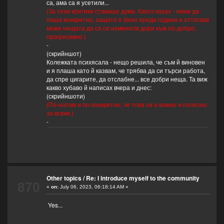
са, ама са я усетили...
(За тези критики ставаше дума. Както казах - няма да
пиша конкретно, защото е било преди години и оттогава
може нещата да са се изменили дори към по-добро,
прогресивно.)
-
(скрийншот)
Колежката психясала - нещо решила, че съм й виновен
и я плаша като й казвам, че трябва да си търси работа,
да спре цигарите, да отслабне... все добри неща. Та виж
какво хубаво й написах вчера и днес:
(скрийншоти)
(По-натам и по-конкретно, че това си е важно и полезно
за всеки.)
-
Other topics
/
Re: I introduce myself to the community
870
«
on:
July 06, 2023, 06:18:14 AM »
Yes...