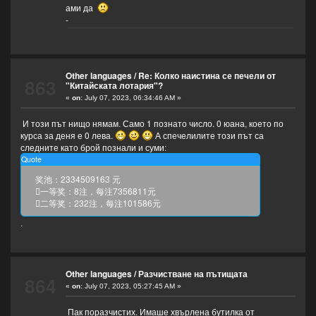
ами да
-
Other languages
/
Re: Колко наистина се печели от
863
"Китайската лотария"?
«
on:
July 07, 2023, 06:34:46 AM »
И този път нищо нямам. Само 1 познато число. 0 юана, което по
курса за деня е 0 лева.
А спечелилите този път са
следните като брой познали и суми:
Quote
奖池：2334509163 元
一等奖：8注，每注7356811元
二等奖：232注，每注101586元
.
Other languages
/
Разчистване на пътищата
864
«
on:
July 07, 2023, 05:27:45 AM »
Пак поразчистих. Имаше хвърлена бутилка от