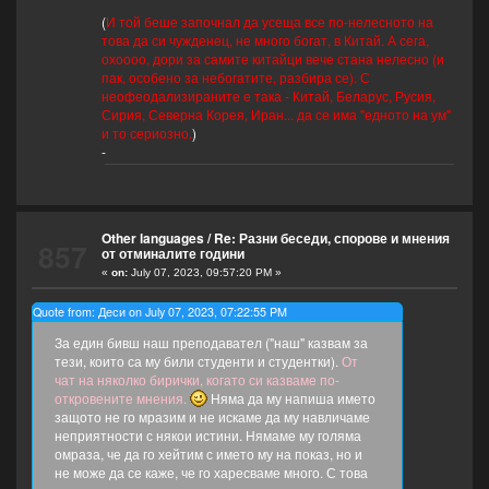
(
И той беше започнал да усеща все по-нелесното на
това да си чужденец, не много богат, в Китай. А сега,
охоооо, дори за самите китайци вече стана нелесно (и
пак, особено за небогатите, разбира се). С
неофеодализираните е така - Китай, Беларус, Русия,
Сирия, Северна Корея, Иран... да се има "едното на ум"
и то сериозно.
)
-
Other languages
/
Re: Разни беседи, спорове и мнения
857
от отминалите години
«
on:
July 07, 2023, 09:57:20 PM »
Quote from: Деси on July 07, 2023, 07:22:55 PM
За един бивш наш преподавател ("наш" казвам за
тези, които са му били студенти и студентки).
От
чат на няколко бирички, когато си казваме по-
откровените мнения.
Няма да му напиша името
защото не го мразим и не искаме да му навличаме
неприятности с някои истини. Нямаме му голяма
омраза, че да го хейтим с името му на показ, но и
не може да се каже, че го харесваме много. С това