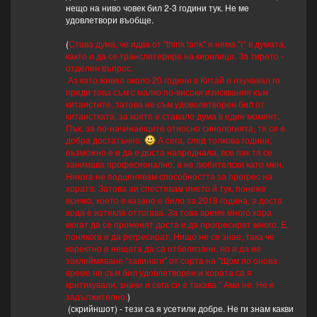
нещо на ниво човек бил 2-3 години тук. Не ме
удовлетвори въобще.
(
Става дума, че идва от "think tank" и няма "г" в думата,
както и да се транслитерира на кирилица. За тирето -
отделен въпрос.
Аз като живял около 20 години в Китай и изучавал го
преди това съм с малко по-високи изисквания към
китаистите, затова не съм удоволетворен бил от
китаистката, за която е ставало дума в един момент.
Пък, за по-начинаещите относно синологията, тя си е
добра достатъчно.
А сега, след толкова години,
възможно е и да е доста напреднала, все пак тя се
занимава професионално, а не любителски като мен.
Никога не подценявам способността за прогрес на
хората. Затова аи спестявам името й тук, понеже
всичко, което е казано е било за 2018 година, а доста
вода е изтекла оттогава. За това време много хора
могат да се променят доста и да прогресират много. Е,
понякога и да регресират. Нищо не се знае, така че
коректно е нещата да са отбелязани, но и да не
заклеймяване "завинаги" от сорта на "Щом по онова
време не съм бил удовлетворен и хората са я
критикували, значи и сега си е такава." Ами не. Не е
задължително.
)
(скрийншот) - тези са я усетили добре. Не ги знам какви